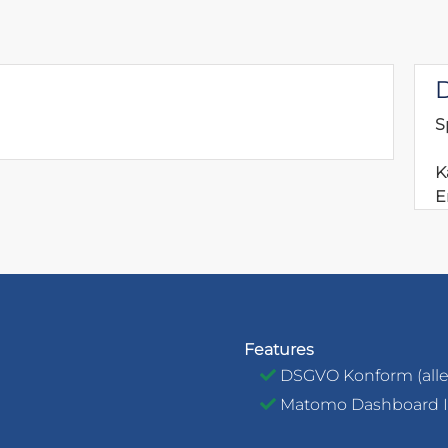
D
S
K
E
Features
DSGVO Konform (alle 
Matomo Dashboard I